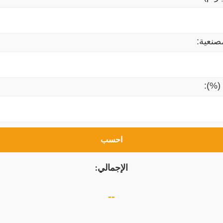
صنعية:
(%):
احسب
الإجمالي:
--