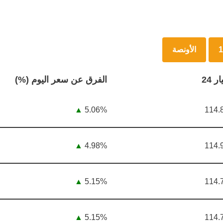
الأونصة
ر 24
الفرق عن سعر اليوم (%)
▲
5.06%
114.
▲
4.98%
114.
▲
5.15%
114.
▲
5.15%
114.