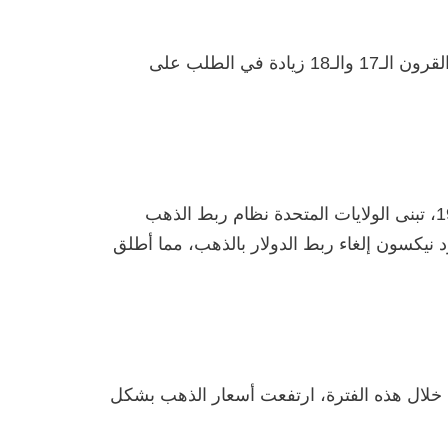
مع بداية العصور الحديثة، بدأت أسواق الذهب في التطور مع اكتشافات جديدة وتوسيع التجارة العالمية. شهدت القرون الـ17 والـ18 زيادة في الطلب على
شهد القرن العشرين تحولات كبيرة في أسعار الذهب، خاصة بعد الحربين العالميتين الأولى والثانية. في عام 1933، تبنى الولايات المتحدة نظام ربط الذهب
197، عندما قرر الرئيس الأمريكي ريتشارد نيكسون إلغاء ربط الدولار بالذهب، مما أطلق
ة. خلال هذه الفترة، ارتفعت أسعار الذهب بشكل