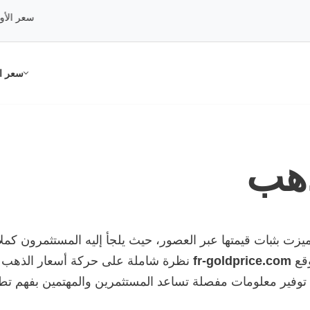
سعر الأونصة:
.01
سعر ال
ذهب
يزت بثبات قيمتها عبر العصور، حيث يلجأ إليه المستثمرون كملا
قع
fr-goldprice.com
نظرة شاملة على حركة أسعار الذهب عب
توفير معلومات مفصلة تساعد المستثمرين والمهتمين بفهم تطور