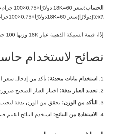
الحساب:
\text{دولارًا}سعر 18K=60دولارًا×0.75×100جرام=4,500دولارًا
إذًا، قيمة السبيكة الذهبية عيار 18K وزنها 100 جرام تقدر بـ
نصائح لاستخدام حاسب
استخدام بيانات محدثة:
تأكد من إدخال سعر ال
تحديد العيار بدقة:
اختيار العيار الصحيح ضرور
التأكد من الوزن:
تحقق من الوزن بدقة لتجنب 
الاستفادة من النتائج:
استخدم النتائج لتقييم قي