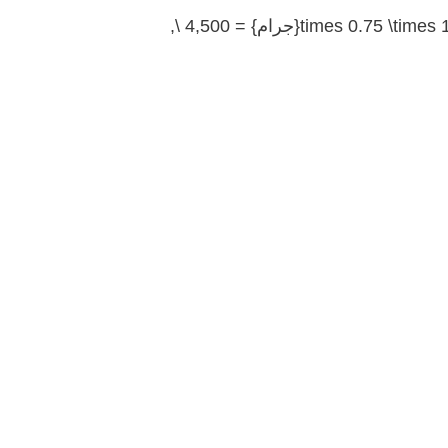
سعر 18K=60 دولارًا×0.75×100 جرام=4,500 دولارًا\text{سعر 18K} = 60 \, \text{دولارًا} \times 0.75 \times 100 \, \text{جرام} = 4,500 \,