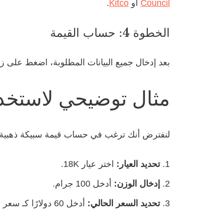
Council
أو
Kitco
.
الخطوة 4: حساب القيمة
بعد إدخال جميع البيانات المطلوبة، اضغط على زر
مثال توضيحي لاستخدا
لنفترض أنك ترغب في حساب قيمة سبيكة ذهبية عيار 18K وزنها 100 جرام، وسعر الغرام الحالي للذهب عيار 24K هو
تحديد العيار:
اختر عيار 18K.
إدخال الوزن:
أدخل 100 جرام.
تحديد السعر الحالي:
أدخل 60 دولارًا كـ سعر الغرام للذهب عيار 24K.